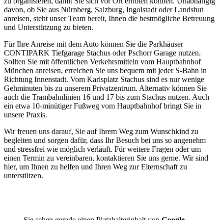
zu organisieren, damit Sie sich vor Ort erholen können. Unabhängig
davon, ob Sie aus Nürnberg, Salzburg, Ingolstadt oder Landshut
anreisen, steht unser Team bereit, Ihnen die bestmögliche Betreuung
und Unterstützung zu bieten.
Für Ihre Anreise mit dem Auto können Sie die Parkhäuser
CONTIPARK Tiefgarage Stachus oder Pschorr Garage nutzen.
Sollten Sie mit öffentlichen Verkehrsmitteln vom Hauptbahnhof
München anreisen, erreichen Sie uns bequem mit jeder S-Bahn in
Richtung Innenstadt. Vom Karlsplatz Stachus sind es nur wenige
Gehminuten bis zu unserem Privatzentrum. Alternativ können Sie
auch die Trambahnlinien 16 und 17 bis zum Stachus nutzen. Auch
ein etwa 10-minütiger Fußweg vom Hauptbahnhof bringt Sie in
unsere Praxis.
Wir freuen uns darauf, Sie auf Ihrem Weg zum Wunschkind zu
begleiten und sorgen dafür, dass Ihr Besuch bei uns so angenehm
und stressfrei wie möglich verläuft. Für weitere Fragen oder um
einen Termin zu vereinbaren, kontaktieren Sie uns gerne. Wir sind
hier, um Ihnen zu helfen und Ihren Weg zur Elternschaft zu
unterstützen.
Sie sehen gerade einen Platzhalterinhalt von
Google