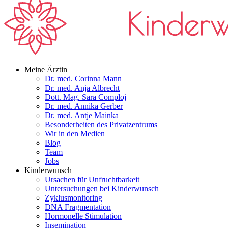
Meine Ärztin
Dr. med. Corinna Mann
Dr. med. Anja Albrecht
Dott. Mag. Sara Comploj
Dr. med. Annika Gerber
Dr. med. Antje Mainka
Besonderheiten des Privatzentrums
Wir in den Medien
Blog
Team
Jobs
Kinderwunsch
Ursachen für Unfruchtbarkeit
Untersuchungen bei Kinderwunsch
Zyklusmonitoring
DNA Fragmentation
Hormonelle Stimulation
Insemination