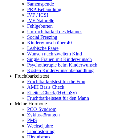
Samenspende
PRP-Behandlung
IVF / ICSI
IVF Naturelle
Fehlgeburten
Unfruchtbarkeit des Mannes
Social Freezing
Kinderwunsch über 40
Lesbische Paare
Wunsch nach zweitem Kind
Single-Frauen mit Kinderwunsch
Psychotherapie beim Kinderwunsch
Kosten Kinderwunschbehandlung
Fruchtbarkeitstest
Fruchtbarkeitstest für die Frau
AMH Basis Check
Eileiter-Check (HyCoSy)
Fruchtbarkeitstest für den Mann
Meine Hormone
PCO-Syndrom
Zyklusstörungen
PMS
Wechseljahre
Libidostörung
Hirsutismus