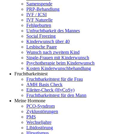
Samenspende
PRP-Behandlung
IVF / ICSI
IVF Naturelle
Fehlgeburten
Unfruchtbarkeit des Mannes
Social Freezing
Kinderwunsch über 40
Lesbische Paare
Wunsch nach zweitem Kind
Single-Frauen mit Kinderwunsch
Psychotherapie beim Kinderwunsch
Kosten Kinderwunschbehandlung
Fruchtbarkeitstest
Fruchtbarkeitstest für die Frau
AMH Basis Check
Eileiter-Check (HyCoSy)
Fruchtbarkeitstest für den Mann
Meine Hormone
PCO-Syndrom
Zyklusstörungen
PMS
Wechseljahre
Libidostörung
Hirsutismus