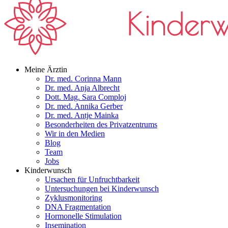
Meine Ärztin
Dr. med. Corinna Mann
Dr. med. Anja Albrecht
Dott. Mag. Sara Comploj
Dr. med. Annika Gerber
Dr. med. Antje Mainka
Besonderheiten des Privatzentrums
Wir in den Medien
Blog
Team
Jobs
Kinderwunsch
Ursachen für Unfruchtbarkeit
Untersuchungen bei Kinderwunsch
Zyklusmonitoring
DNA Fragmentation
Hormonelle Stimulation
Insemination