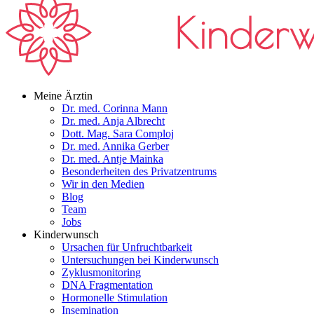
Meine Ärztin
Dr. med. Corinna Mann
Dr. med. Anja Albrecht
Dott. Mag. Sara Comploj
Dr. med. Annika Gerber
Dr. med. Antje Mainka
Besonderheiten des Privatzentrums
Wir in den Medien
Blog
Team
Jobs
Kinderwunsch
Ursachen für Unfruchtbarkeit
Untersuchungen bei Kinderwunsch
Zyklusmonitoring
DNA Fragmentation
Hormonelle Stimulation
Insemination