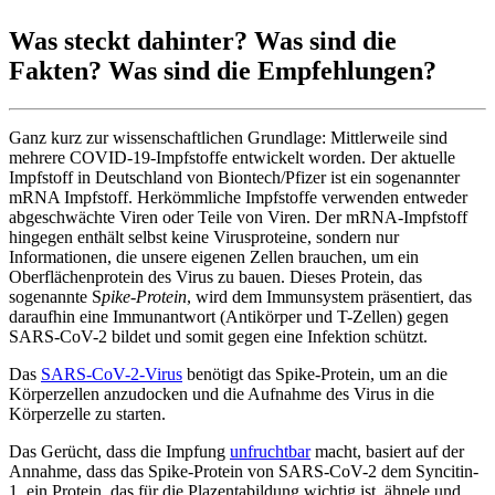
Was steckt dahinter? Was sind die
Fakten? Was sind die Empfehlungen?
Ganz kurz zur wissenschaftlichen Grundlage: Mittlerweile sind
mehrere COVID-19-Impfstoffe entwickelt worden. Der aktuelle
Impfstoff in Deutschland von Biontech/Pfizer ist ein sogenannter
mRNA Impfstoff. Herkömmliche Impfstoffe verwenden entweder
abgeschwächte Viren oder Teile von Viren. Der mRNA-Impfstoff
hingegen enthält selbst keine Virusproteine, sondern nur
Informationen, die unsere eigenen Zellen brauchen, um ein
Oberflächenprotein des Virus zu bauen. Dieses Protein, das
sogenannte S
pike-Protein
, wird dem Immunsystem präsentiert, das
daraufhin eine Immunantwort (Antikörper und T-Zellen) gegen
SARS-CoV-2 bildet und somit gegen eine Infektion schützt.
Das
SARS-CoV-2-Virus
benötigt das Spike-Protein, um an die
Körperzellen anzudocken und die Aufnahme des Virus in die
Körperzelle zu starten.
Das Gerücht, dass die Impfung
unfruchtbar
macht, basiert auf der
Annahme, dass das Spike-Protein von SARS-CoV-2 dem Syncitin-
1, ein Protein, das für die Plazentabildung wichtig ist, ähnele und