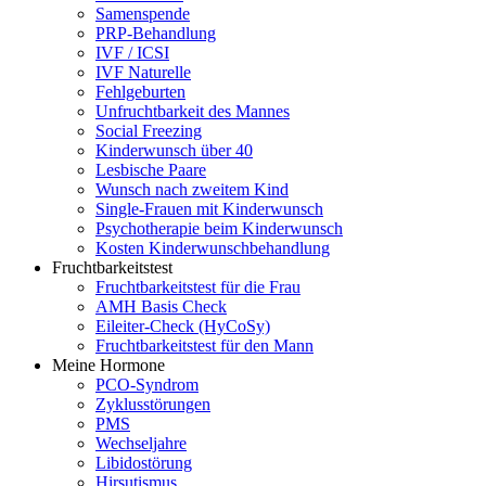
Samenspende
PRP-Behandlung
IVF / ICSI
IVF Naturelle
Fehlgeburten
Unfruchtbarkeit des Mannes
Social Freezing
Kinderwunsch über 40
Lesbische Paare
Wunsch nach zweitem Kind
Single-Frauen mit Kinderwunsch
Psychotherapie beim Kinderwunsch
Kosten Kinderwunschbehandlung
Fruchtbarkeitstest
Fruchtbarkeitstest für die Frau
AMH Basis Check
Eileiter-Check (HyCoSy)
Fruchtbarkeitstest für den Mann
Meine Hormone
PCO-Syndrom
Zyklusstörungen
PMS
Wechseljahre
Libidostörung
Hirsutismus