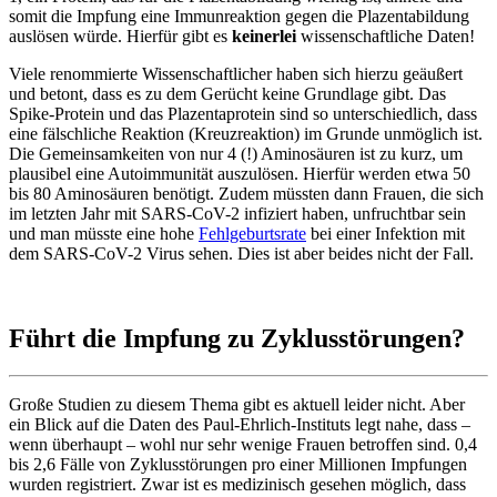
somit die Impfung eine Immunreaktion gegen die Plazentabildung
auslösen würde. Hierfür gibt es
keinerlei
wissenschaftliche Daten!
Viele renommierte Wissenschaftlicher haben sich hierzu geäußert
und betont, dass es zu dem Gerücht keine Grundlage gibt. Das
Spike-Protein und das Plazentaprotein sind so unterschiedlich, dass
eine fälschliche Reaktion (Kreuzreaktion) im Grunde unmöglich ist.
Die Gemeinsamkeiten von nur 4 (!) Aminosäuren ist zu kurz, um
plausibel eine Autoimmunität auszulösen. Hierfür werden etwa 50
bis 80 Aminosäuren benötigt. Zudem müssten dann Frauen, die sich
im letzten Jahr mit SARS-CoV-2 infiziert haben, unfruchtbar sein
und man müsste eine hohe
Fehlgeburtsrate
bei einer Infektion mit
dem SARS-CoV-2 Virus sehen. Dies ist aber beides nicht der Fall.
Führt die Impfung zu Zyklusstörungen?
Große Studien zu diesem Thema gibt es aktuell leider nicht. Aber
ein Blick auf die Daten des Paul-Ehrlich-Instituts legt nahe, dass –
wenn überhaupt – wohl nur sehr wenige Frauen betroffen sind. 0,4
bis 2,6 Fälle von Zyklusstörungen pro einer Millionen Impfungen
wurden registriert. Zwar ist es medizinisch gesehen möglich, dass